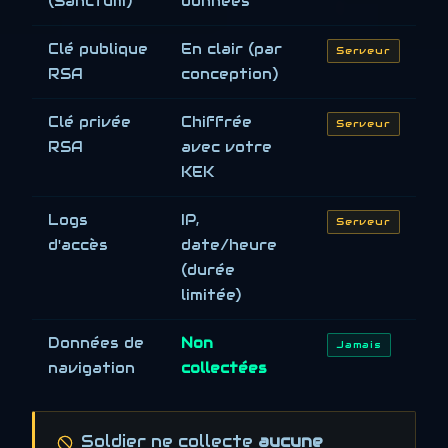
(Sanctum)
données
Clé publique
En clair (par
Serveur
RSA
conception)
Clé privée
Chiffrée
Serveur
RSA
avec votre
KEK
Logs
IP,
Serveur
d'accès
date/heure
(durée
limitée)
Données de
Non
Jamais
navigation
collectées
Soldier ne collecte
aucune