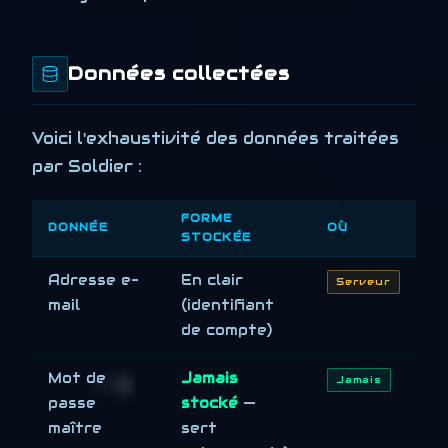
Données collectées
Voici l'exhaustivité des données traitées
par Soldier :
FORME
DONNÉE
OÙ
STOCKÉE
Adresse e-
En clair
Serveur
mail
(identifiant
de compte)
Mot de
Jamais
Jamais
passe
stocké
—
maître
sert